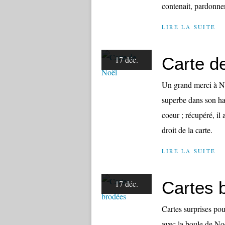
contenait, pardonnent
LIRE LA SUITE
Carte d
17 déc.
Un grand merci à Na
superbe dans son hab
coeur ; récupéré, il 
droit de la carte.
LIRE LA SUITE
Cartes 
17 déc.
Cartes surprises pou
avec la boule de No