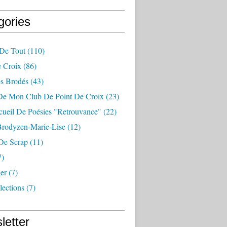
gories
De Tout
(110)
e Croix
(86)
s Brodés
(43)
De Mon Club De Point De Croix
(23)
ueil De Poésies "retrouvance"
(22)
Brodyzen-Marie-Lise
(12)
 De Scrap
(11)
7)
er
(7)
lections
(7)
letter