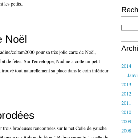
 les petits...
Rech
e Noël
Arch
dine/coltam2000 pour sa très jolie carte de Noël,
it de fêtes. Sur l'enveloppe, Nadine a collé un petit
2014
a trouvé tout naturellement sa place dans le coin inférieur
Janvi
2013
2012
2011
2010
brodées
2009
r trois brodeuses rencontrées sur le net Celle de gauche
2008
ël reçue par Babou du blog " Babou serenity " ; celle du