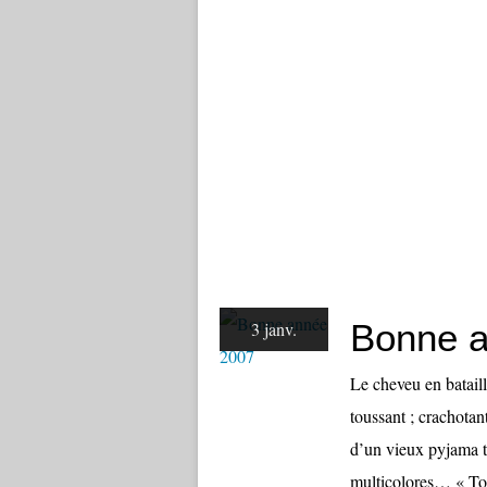
Bonne 
3 janv.
Le cheveu en bataill
toussant ; crachotan
d’un vieux pyjama tr
multicolores… « Tout