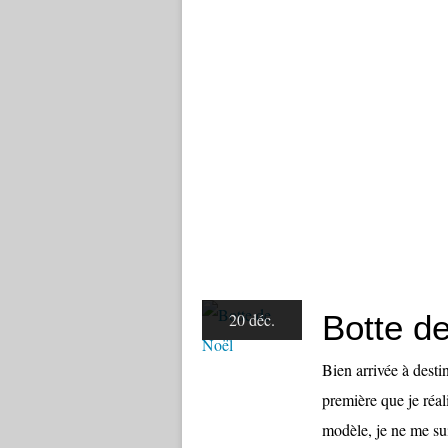
Botte d
20 déc.
Bien arrivée à dest
première que je réali
modèle, je ne me sui