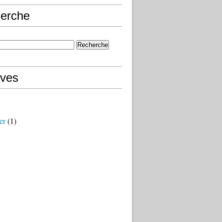
erche
ives
er
(1)