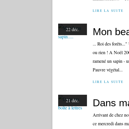
LIRE LA SUITE
Mon beau
22 déc.
... Roi des forêts...
ou rien ! A Noël 20
ramené un sapin - un
Pauvre végétal...
LIRE LA SUITE
Dans ma 
21 déc.
Arrivant de chez not
ce mercredi dans ma 