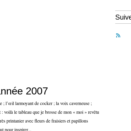
Suiv
année 2007
e ; l’œil larmoyant de cocker ; la voix caverneuse ;
t : voilà le tableau que je brosse de mon « moi » revêtu
ès printanier avec fleurs de fraisiers et papillons
 pour inspirer...