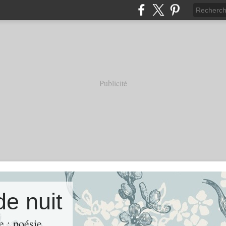
Publicité
de nuit
e ; poésie