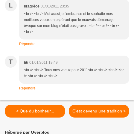
L
lizagrèce
01/01/2011 23:35
<br /> <br /> Moi aussi je t'embrasse et te souhaite mes
meilleurs voeux en espérant que le mauvais démarrage
évoqué sur mon blog n'était pas grave ...<br /> <br /> <br />
<br />
Répondre
T
titi
01/01/2011 19:49
<br /> <br /> Tous mes voeux pour 2011<br /> <br /> <br /> <br
/> <br /> <br /> <br />
Répondre
< Que du bonheur...
C'est devenu une tradition >
Hébergé par Overblog