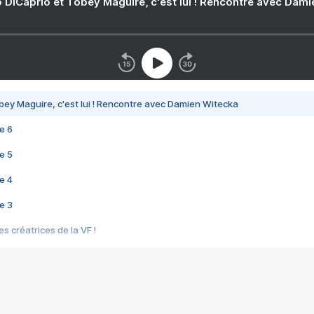
 DiCaprio et Tobey Maguire, c'est lui ! Rencontre avec Dam
bey Maguire, c'est lui ! Rencontre avec Damien Witecka
e 6
e 5
e 4
e 3
s créatrices de la VF !
e 2
e 1
e Mektoub My Love arrive enfin ! Rencontre avec Shaïn Boumedine et Sal