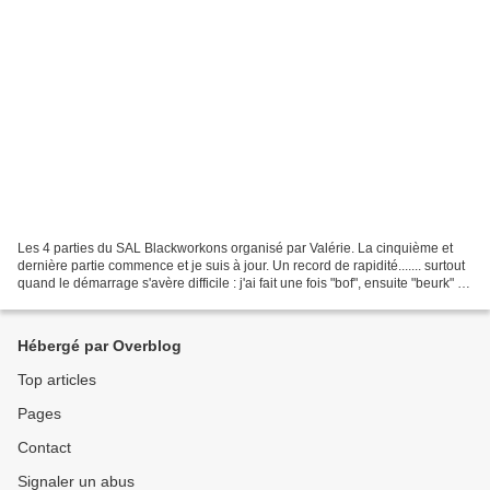
Les 4 parties du SAL Blackworkons organisé par Valérie. La cinquième et
dernière partie commence et je suis à jour. Un record de rapidité....... surtout
quand le démarrage s'avère difficile : j'ai fait une fois "bof", ensuite "beurk" et
la troisième tentative...
Hébergé par Overblog
Top articles
Pages
Contact
Signaler un abus