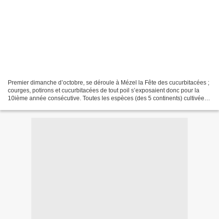
Premier dimanche d’octobre, se déroule à Mézel la Fête des cucurbitacées ;
courges, potirons et cucurbitacées de tout poil s’exposaient donc pour la
10ième année consécutive. Toutes les espèces (des 5 continents) cultivées
à Mézel, sont présentées dans...