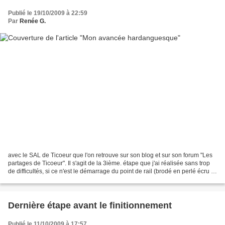
Publié le 19/10/2009 à 22:59
Par
Renée G.
avec le SAL de Ticoeur que l'on retrouve sur son blog et sur son forum "Les
partages de Ticoeur". Il s'agit de la 3ième. étape que j'ai réalisée sans trop
de difficultés, si ce n'est le démarrage du point de rail (brodé en perlé écru 8
de DMC). Je tiens...
Dernière étape avant le finitionnement
Publié le 11/10/2009 à 17:57