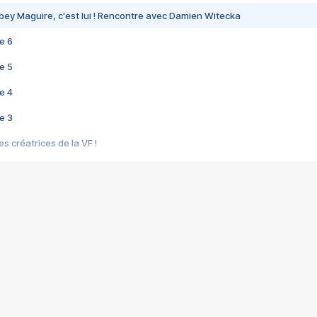
bey Maguire, c'est lui ! Rencontre avec Damien Witecka
e 6
e 5
e 4
e 3
s créatrices de la VF !
e 2
e 1
e Mektoub My Love arrive enfin ! Rencontre avec Shaïn Boumedine et Sal
i : après Toni en famille
elle réalise le bouleversant Dites lui que je l'aime
ais ! Rencontre autour de Vie privée de Rebecca Zlotowski